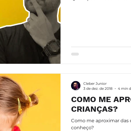
Cleber Junior
3 de dez. de 2018
4 min d
COMO ME APR
CRIANÇAS?
Como me aproximar das c
conheço?