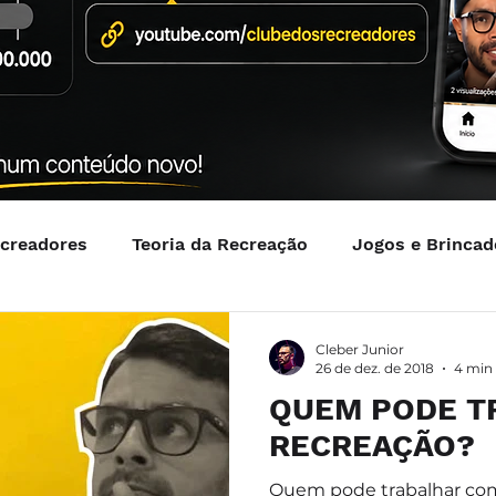
ecreadores
Teoria da Recreação
Jogos e Brincad
Cleber Junior
26 de dez. de 2018
4 min 
QUEM PODE T
RECREAÇÃO?
Quem pode trabalhar co