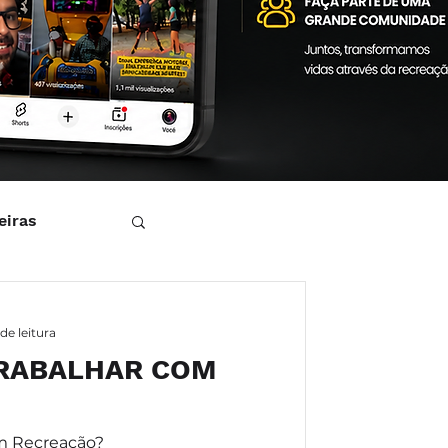
eiras
de leitura
RABALHAR COM
m Recreação?