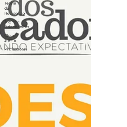
Teoria
da
Recreação
Jogos e
Brincadeiras
Cleber
Junior
Professores