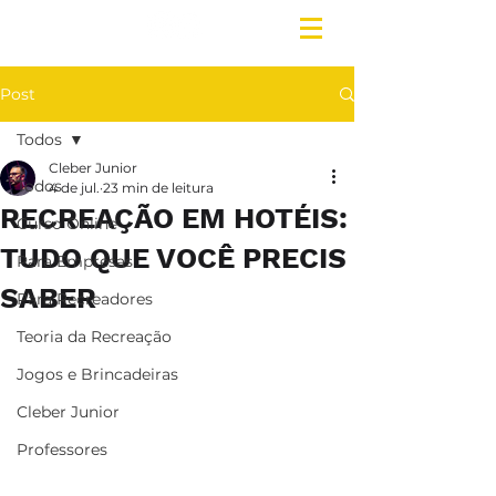
Post
Todos
Cleber Junior
Todos
4 de jul.
23 min de leitura
RECREAÇÃO EM HOTÉIS:
Curso Online
TUDO QUE VOCÊ PRECIS
Para Empresas
SABER
Para Recreadores
Teoria da Recreação
Jogos e Brincadeiras
Cleber Junior
Professores