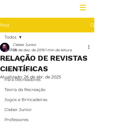
Post
Todos
Cleber Junior
Todos
28 de dez. de 2019
1 min de leitura
RELAÇÃO DE REVISTAS
Curso Online
CIENTÍFICAS
Para Empresas
Atualizado:
26 de abr. de 2025
Para Recreadores
Teoria da Recreação
Jogos e Brincadeiras
Cleber Junior
Professores