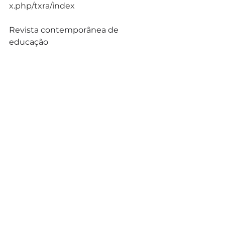
x.php/txra/index
Revista contemporânea de 
educação
https://revistas.ufrj.br/index.php/rce
/about/submissions#authorGuideli
nes
Revista tempos e espaços em 
educação
https://seer.ufs.br/index.php/revtee/
about/submissions#authorGuidelin
es
CLIQUE E CONHEÇA NOSSO
GRUPO DE ESTUDO EM 
RECREAÇÃO