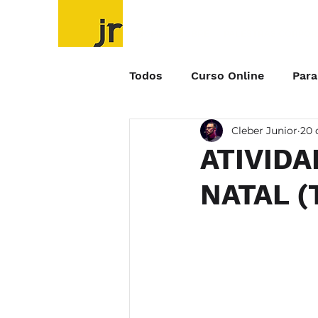
HOME
SOBRE
PALESTRAS CORPOR
Todos
Curso Online
Par
Cleber Junior
20 
Jogos e Brincadeiras
Cl
ATIVIDA
NATAL (