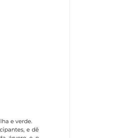
lha e verde.
ipantes, e dê 
a árvore e o 