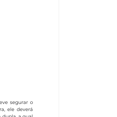
ve segurar o 
, ele deverá 
dupla, a qual 