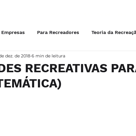
ATIVAS
FORMAÇÕES PEDAGÓGICAS
CURSOS ONLINE
MENTOR
a Empresas
Para Recreadores
Teoria da Recreaç
de dez. de 2018
6 min de leitura
eber Junior
Professores
DES RECREATIVAS PAR
TEMÁTICA)