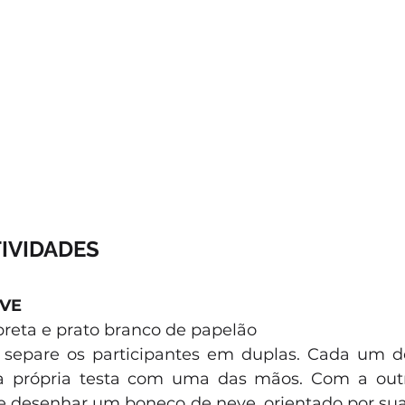
TIVIDADES
EVE
preta e prato branco de papelão
 separe os participantes em duplas. Cada um de
a própria testa com uma das mãos. Com a outra
 e desenhar um boneco de neve, orientado por sua 