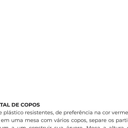
ATAL DE COPOS
e plástico resistentes, de preferência na cor verme
em uma mesa com vários copos, separe os partic
um a um construir sua árvore. Meça a altura d