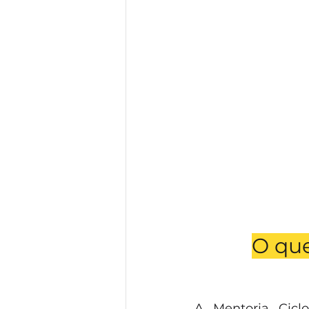
O que
A Mentoria Cicl