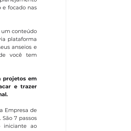
 e focado nas 
 um conteúdo 
a plataforma 
eus anseios e 
nde você tem 
m projetos em 
car e trazer 
al.
da Empresa de 
 São 7 passos 
niciante ao 