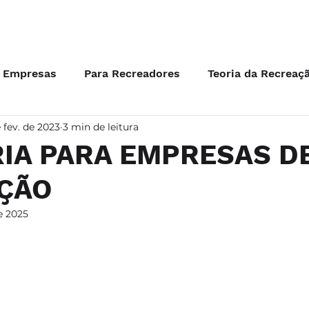
ATIVAS
FORMAÇÕES PEDAGÓGICAS
CURSOS ONLINE
MENTOR
a Empresas
Para Recreadores
Teoria da Recreaç
e fev. de 2023
3 min de leitura
eber Junior
Professores
IA PARA EMPRESAS D
ÇÃO
e 2025