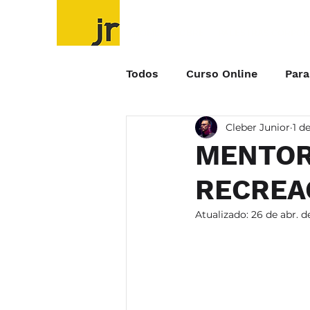
HOME
SOBRE
PALESTRAS CORPOR
Todos
Curso Online
Par
Cleber Junior
1 d
Jogos e Brincadeiras
Cl
MENTOR
RECREA
Atualizado:
26 de abr. d