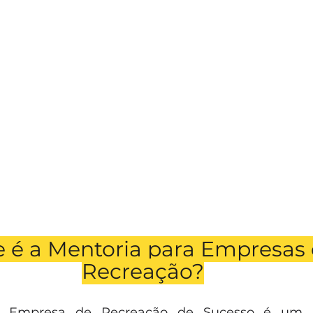
 é a Mentoria para Empresas 
Recreação?
o Empresa de Recreação de Sucesso é um p