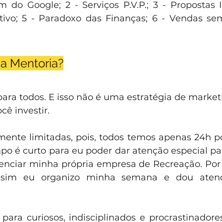
 do Google; 2 - Serviços P.V.P.; 3 - Propostas Irr
ivo; 5 - Paradoxo das Finanças; 6 - Vendas sem
a Mentoria?
ara todos. ​E isso não é uma estratégia de marketi
cê investir.
mente limitadas, pois, todos temos apenas 24h por
o é curto para eu poder dar atenção especial pa
nciar minha própria empresa de Recreação. Por is
assim eu organizo minha semana e dou atençã
para curiosos, indisciplinados e procrastinadores