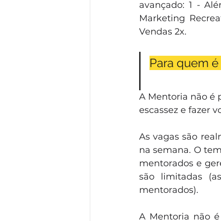
avançado: 1 - Além
Marketing Recreat
Vendas 2x.
Para quem é 
A Mentoria não é p
escassez e fazer vo
As vagas são real
na semana. O temp
mentorados e gere
são limitadas (
mentorados). 
A Mentoria não é 